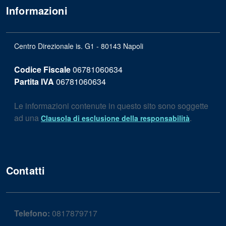
Informazioni
Centro Direzionale is. G1 - 80143 Napoli
Codice Fiscale
06781060634
Partita IVA
06781060634
Le informazioni contenute in questo sito sono soggette
ad una
.
Clausola di esclusione della responsabilità
Contatti
Telefono:
0817879717