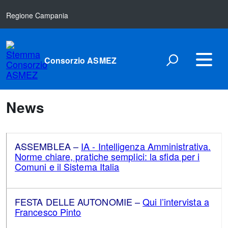
Regione Campania
Consorzio ASMEZ
News
ASSEMBLEA –
IA - Intelligenza Amministrativa.
Norme chiare, pratiche semplici: la sfida per i
Comuni e il Sistema Italia
FESTA DELLE AUTONOMIE –
Qui l’intervista a
Francesco Pinto