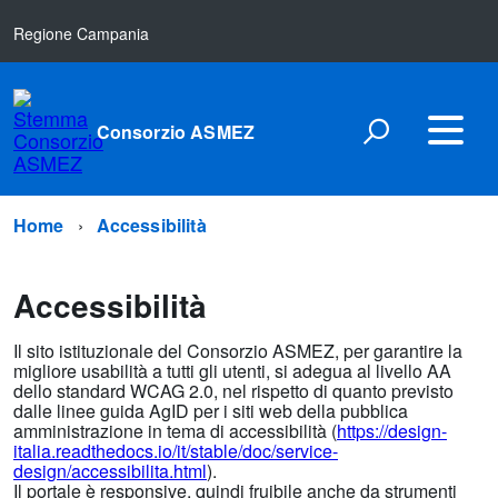
Regione Campania
Consorzio ASMEZ
Home
Accessibilità
Accessibilità
Il sito istituzionale del Consorzio ASMEZ, per garantire la
migliore usabilità a tutti gli utenti, si adegua al livello AA
dello standard WCAG 2.0, nel rispetto di quanto previsto
dalle linee guida AgID per i siti web della pubblica
amministrazione in tema di accessibilità (
https://design-
italia.readthedocs.io/it/stable/doc/service-
design/accessibilita.html
).
Il portale è responsive, quindi fruibile anche da strumenti