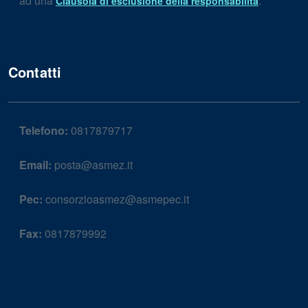
ad una
.
Clausola di esclusione della responsabilità
Contatti
Telefono:
0817879717
Email:
posta@asmez.it
Pec:
consorzioasmez@asmepec.it
Fax:
0817879992